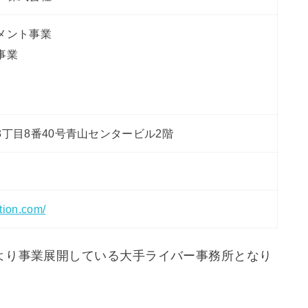
メント事業
事業
丁目8番40号青山センタービル2階
tion.com/
より事業展開している大手ライバー事務所となり