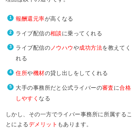
報酬還元率
が高くなる
ライブ配信の
相談
に乗ってくれる
ライブ配信の
ノウハウ
や
成功方法
を教えてく
れる
住所
や
機材
の貸し出しをしてくれる
大手の事務所だと公式ライバーの
審査
に
合格
しやすく
なる
しかし、その一方でライバー事務所に所属するこ
とによる
デメリット
もあります。